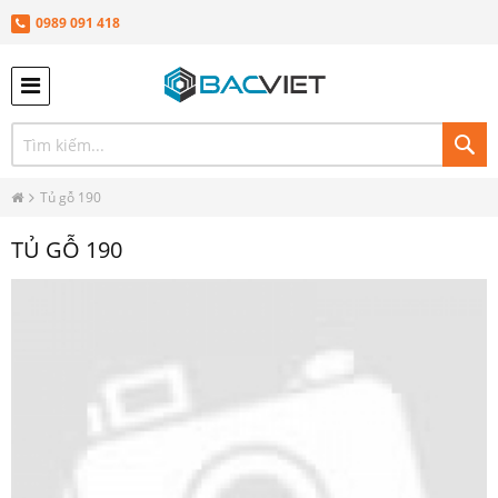
0989 091 418
TÌ
KIÊ
Tủ gỗ 190
TỦ GỖ 190