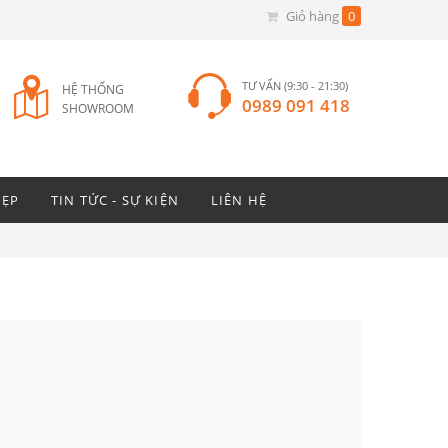
Giỏ hàng
0
TƯ VẤN (9:30 - 21:30)
HỆ THỐNG
0989 091 418
SHOWROOM
ĐẸP
TIN TỨC - SỰ KIỆN
LIÊN HỆ