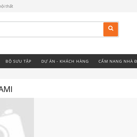
ội thất
BỘ SƯU TẬP
DỰ ÁN - KHÁCH HÀNG
CẨM NANG NHÀ 
AMI