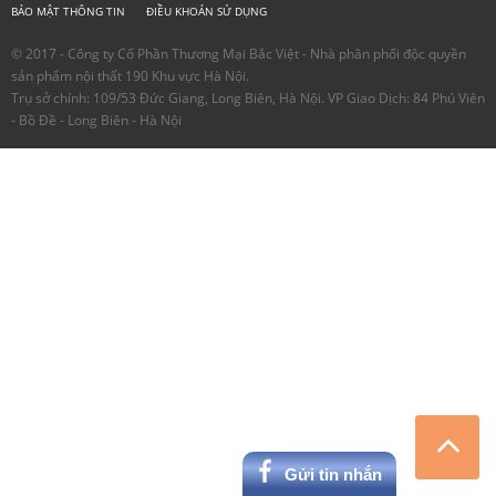
BẢO MẬT THÔNG TIN
ĐIỀU KHOẢN SỬ DỤNG
© 2017 - Công ty Cổ Phần Thương Mại Bắc Việt - Nhà phân phối độc quyền
sản phẩm nội thất 190 Khu vực Hà Nội.
Trụ sở chính: 109/53 Đức Giang, Long Biên, Hà Nội. VP Giao Dịch: 84 Phú Viên
- Bồ Đề - Long Biên - Hà Nội
Gửi tin nhắn