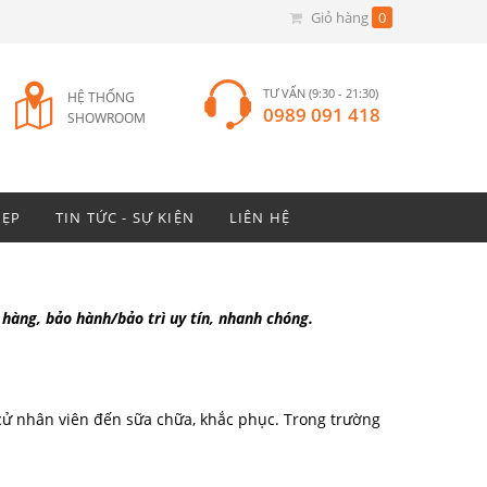
Giỏ hàng
0
TƯ VẤN (9:30 - 21:30)
HỆ THỐNG
0989 091 418
SHOWROOM
ĐẸP
TIN TỨC - SỰ KIỆN
LIÊN HỆ
àng, bảo hành/bảo trì uy tín, nhanh chóng.
 cử nhân viên đến sữa chữa, khắc phục. Trong trường