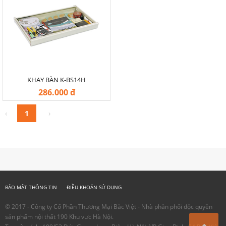
KHAY BÀN K-BS14H
286.000 đ
‹
1
›
BẢO MẬT THÔNG TIN
ĐIỀU KHOẢN SỬ DỤNG
© 2017 - Công ty Cổ Phần Thương Mại Bắc Việt - Nhà phân phối độc quyền
sản phẩm nội thất 190 Khu vực Hà Nội.